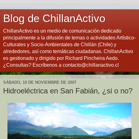
Blog de ChillanActivo
ChillanActivo es un medio de comunicación dedicado
principalmente a la difusión de temas o actividades Artístico-
Culturales y Socio-Ambientales de Chillán (Chile) y
alrededores, así como temáticas ciudadanas. ChillanActivo
es gestionado y dirigido por Richard Pincheira Aedo.
¿Consultas? Escríbenos a contacto@chillanactivo.cl
SÁBADO, 10 DE NOVIEMBRE DE 2007
Hidroeléctrica en San Fabián, ¿si o no?